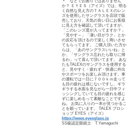
＊ などでお困りではありません
か？ ＥＹＥＳ（アイズ）では、明る
く自然な見え方のＴＡＬＥＸのレン
ズを使用したサングラスを店頭で販
売しており、天気の良い日にお客様
に見え方を確認して頂いてますが、
「このレンズ度が入ってますか？」
「見やす～」「凄い目がラク」とか
の反応を頂けるので楽しく商いさせ
てもらってます。 ご購入頂いた方か
らは、「あのサングラスいいね」と
か、「サングラス忘れたら取りに帰
るわ」って喜んで頂いてます。 あな
たもTALEXのサングラスを使用する
と、見やすく・疲れず・快適に外出
やスポーツをお楽しみ頂けます。車
の運転では一日に７００ｋｍ走って
も目の疲れは感じないですし、ギラ
ギラする水面を見ながら一日中フィ
ッシングしていても目の疲れを感じ
ずに楽しめるって素敵なことですよ
ね。 お気に入りの一本が見つかるこ
とを願っています。 TALEX プロシ
ョップ EYES（アイズ）
https://www.eyesglass.jp
SS級認定眼鏡士 T.Yamaguchi