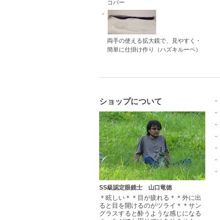
コパー
両手の使える拡大鏡で、見やすく・
簡単に仕掛け作り（ハズキルーペ）
ショップについて
SS級認定眼鏡士 山口竜徳
＊眩しい＊＊目が疲れる＊＊外に出
ると目を開けるのがツライ＊＊サン
グラスすると酔うような感じになる