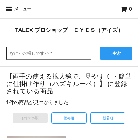
0
メニュー
TALEX プロショップ ＥＹＥＳ（アイズ）
検索
【両手の使える拡大鏡で、見やすく・簡単
に仕掛け作り（ハズキルーペ）】 に登録
されている商品
1
件の商品が見つかりました
おすすめ順
価格順
新着順