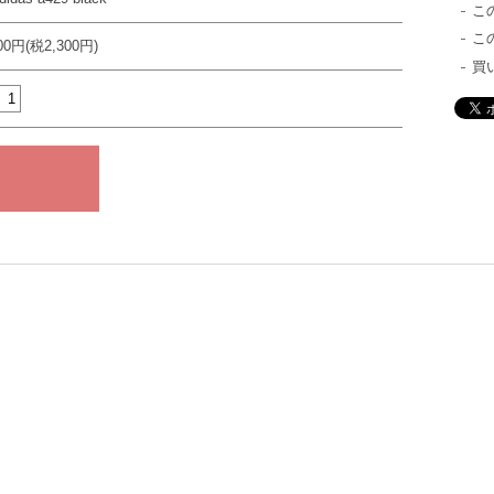
こ
こ
300円(税2,300円)
買