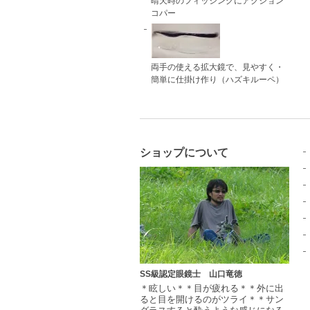
晴天時のフィッシングにアクション
コパー
両手の使える拡大鏡で、見やすく・
簡単に仕掛け作り（ハズキルーペ）
ショップについて
SS級認定眼鏡士 山口竜徳
＊眩しい＊＊目が疲れる＊＊外に出
ると目を開けるのがツライ＊＊サン