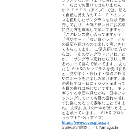
グラスすると酔うような感じになる
＊ などでお困りではありません
か？ ＥＹＥＳ（アイズ）では、明る
く自然な見え方のＴＡＬＥＸのレン
ズを使用したサングラスを店頭で販
売しており、天気の良い日にお客様
に見え方を確認して頂いてますが、
「このレンズ度が入ってますか？」
「見やす～」「凄い目がラク」とか
の反応を頂けるので楽しく商いさせ
てもらってます。 ご購入頂いた方か
らは、「あのサングラスいいね」と
か、「サングラス忘れたら取りに帰
るわ」って喜んで頂いてます。 あな
たもTALEXのサングラスを使用する
と、見やすく・疲れず・快適に外出
やスポーツをお楽しみ頂けます。車
の運転では一日に７００ｋｍ走って
も目の疲れは感じないですし、ギラ
ギラする水面を見ながら一日中フィ
ッシングしていても目の疲れを感じ
ずに楽しめるって素敵なことですよ
ね。 お気に入りの一本が見つかるこ
とを願っています。 TALEX プロシ
ョップ EYES（アイズ）
https://www.eyesglass.jp
SS級認定眼鏡士 T.Yamaguchi