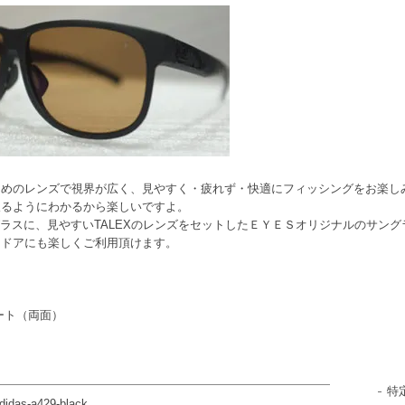
きめのレンズで視界が広く、見やすく・疲れず・快適にフィッシングをお楽し
取るようにわかるから楽しいですよ。
ングラスに、見やすいTALEXのレンズをセットしたＥＹＥＳオリジナルのサン
トドアにも楽しくご利用頂けます。
コート（両面）
特
didas-a429-black